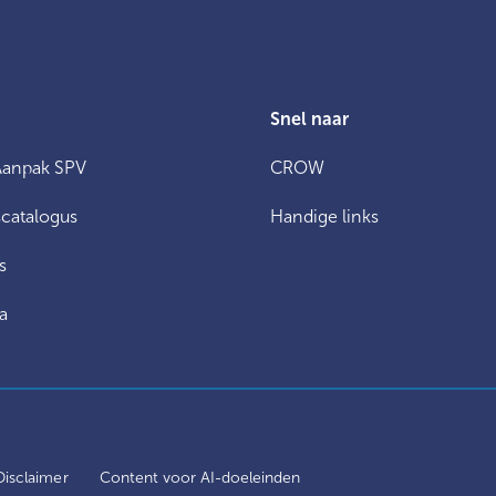
Snel naar
Aanpak SPV
CROW
catalogus
Handige links
s
a
Disclaimer
Content voor AI-doeleinden