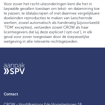
Voor zover het recht uitzonderingen kent die het in
bepaalde gevallen toestaan om tekst- en datamining toe
te passen, te (data)scrapen of met daarmee vergelijkbare
doeleinden reproducties te maken van beschermde
werken, zowel automatisch als handmatig (bijvoorbeeld:
‘TDM’ excepties), verbieden zowel CROW als haar
licentiegevers dat bij deze expliciet (‘opt-out’), in elk
geval voor zover toegestaan door de toepasselijke
wetgeving in alle relevante rechtsgebieden.
Contact
CROW - Hoofdkantoor Ede Horaplantsoen 18