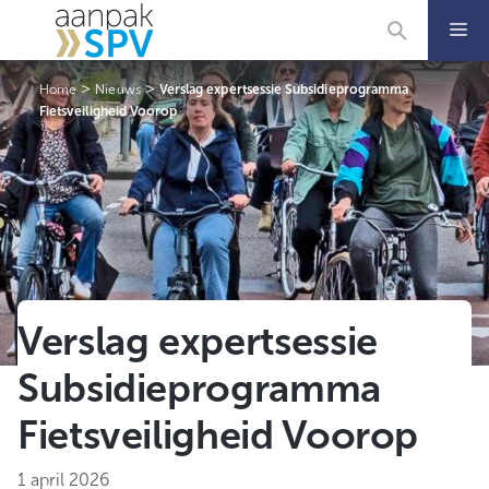
Ga
naar
de
inhoud
>
>
Home
Nieuws
Verslag expertsessie Subsidieprogramma
Fietsveiligheid Voorop
Verslag expertsessie
Subsidieprogramma
Fietsveiligheid Voorop
1 april 2026