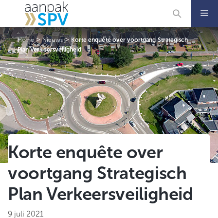
Ga
naar
de
inhoud
>
>
Home
Nieuws
Korte enquête over voortgang Strategisch
Plan Verkeersveiligheid
Korte enquête over
voortgang Strategisch
Plan Verkeersveiligheid
9 juli 2021