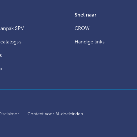
Snel naar
Aanpak SPV
CROW
catalogus
Handige links
s
a
Disclaimer
Content voor AI-doeleinden