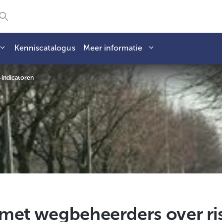
Kenniscatalogus
Meer informatie
-indicatoren
met wegbeheerders over ri