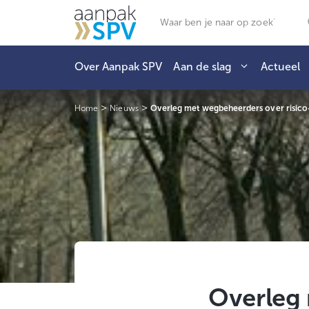
Ga
Zoeken
naar
de
inhoud
Over Aanpak SPV
Aan de slag
Actueel
>
>
Home
Nieuws
Overleg met wegbeheerders over risico
Overleg 