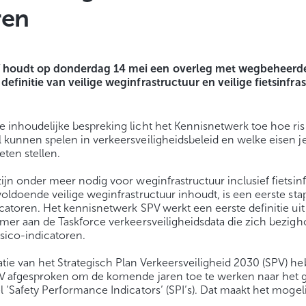
ren
 houdt op donderdag 14 mei een overleg met wegbeheerde
definitie van veilige weginfrastructuur en veilige fietsinfra
 inhoudelijke bespreking licht het Kennisnetwerk toe hoe ris
 kunnen spelen in verkeersveiligheidsbeleid en welke eisen je
ten stellen.
ijn onder meer nodig voor weginfrastructuur inclusief fietsinf
oldoende veilige weginfrastructuur inhoudt, is een eerste sta
catoren. Het kennisnetwerk SPV werkt een eerste definitie uit 
omer aan de Taskforce verkeersveiligheidsdata die zich bezig
sico-indicatoren.
ie van het Strategisch Plan Verkeersveiligheid 2030 (SPV) h
V afgesproken om de komende jaren toe te werken naar het ge
l ‘Safety Performance Indicators’ (SPI’s). Dat maakt het moge
.