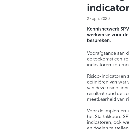
indicato
27 april 2020
Kennisnetwerk SPV
werkversie voor de 
bespreken.
Voorafgaande aan de
de toekomst een rol
indicatoren zou moe
Risico-indicatoren z
definiëren van wat v
van deze risico-indi
resultaat rond de z
meetbaarheid van ri
Voor de implementat
het Startakkoord SP
indicatoren, ook we
en doelen te stellen