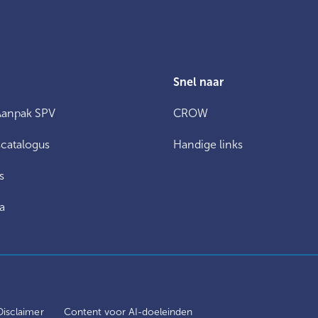
Snel naar
Aanpak SPV
CROW
catalogus
Handige links
s
a
Disclaimer
Content voor AI-doeleinden