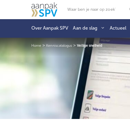
Ga
Zoeken
naar
de
inhoud
Over Aanpak SPV
Aan de slag
Actueel
>
>
Home
Kenniscatalogus
Veilige snelheid