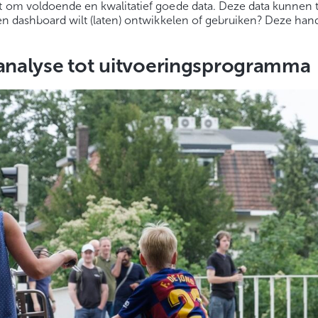
gt om voldoende en kwalitatief goede data. Deze data kunnen
een dashboard wilt (laten) ontwikkelen of gebruiken? Deze han
oanalyse tot uitvoeringsprogramma