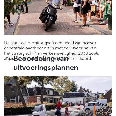
De jaarlijkse monitor geeft een beeld van hoever
decentrale overheden zijn met de uitvoering van
het Strategisch Plan Verkeersveiligheid 2030 zoals
Beoordeling van
afgesproken in het bijbehorende Startakkoord.
uitvoeringsplannen