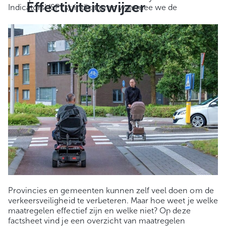
Effectiviteitswijzer
Indicators’ (SPI’s): indicatoren waarmee we de
Provincies en gemeenten kunnen zelf veel doen om de
verkeersveiligheid te verbeteren. Maar hoe weet je welke
maatregelen effectief zijn en welke niet? Op deze
factsheet vind je een overzicht van maatregelen