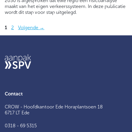
2030 is afgesproken dat elke regio een risicoanalyse
maakt van het eigen verkeerssysteem. In deze publicatie
wordt dit stap voor stap uitgelegd.
Pagina
Pagina
1
2
Volgende
→
Contact
CROW - Hoofdkantoor Ede Horaplantsoen 18
6717 LT Ede
0318 - 69 5315