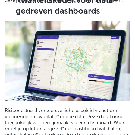
Kwaliteitskader voor data-
deze factsheet vind je verwijzingen naar die bronnen.
gedreven dashboards
Risicogestuurd verkeersveiligheidsbeleid vraagt om
voldoende en kwalitatief goede data. Deze data kunnen
toegankelijk worden gemaakt via een dashboard. Waar
moet je op letten als je zelf een dashboard wilt (laten)
ontwikkelen of gebruiken? Deze handreiking helpt je op