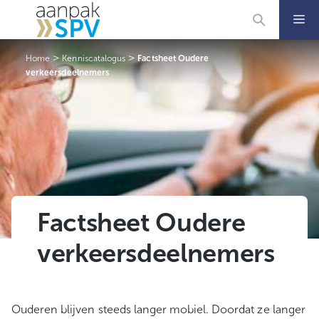
Ga
naar
de
inhoud
>
>
Home
Kenniscatalogus
Factsheet Oudere
verkeersdeelnemers
Factsheet Oudere
verkeersdeelnemers
Ouderen blijven steeds langer mobiel. Doordat ze langer