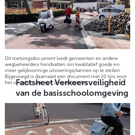
Dit toetsingsdocument biedt gemeenten en andere
wegbeheerders handvatten om kwalitatief goede en
meer gelijkvormige uitvoeringsplannen op te stellen.
Bijgevoegd is daarnaast een document met 10 tips voor
Factsheet Verkeersveiligheid
het opstellen van een uitvoeringsplan.
van de basisschoolomgeving