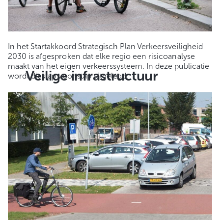
In het Startakkoord Strategisch Plan Verkeersveiligheid
2030 is afgesproken dat elke regio een risicoanalyse
maakt van het eigen verkeerssysteem. In deze publicatie
Veilige infrastructuur
wordt dit stap voor stap uitgelegd.