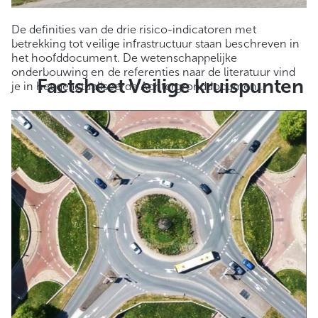
De definities van de drie risico-indicatoren met
betrekking tot veilige infrastructuur staan beschreven in
het hoofddocument. De wetenschappelijke
onderbouwing en de referenties naar de literatuur vind
Factsheet Veilige kruispunten
je in het geactualiseerde Achtergronddocument.