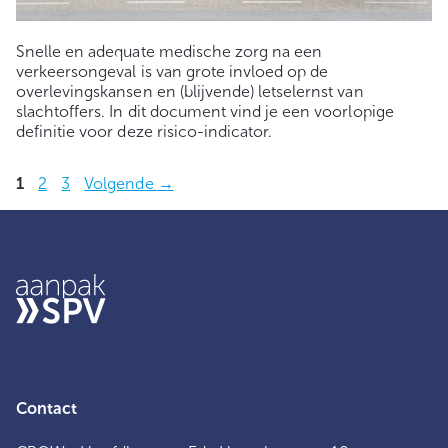
Snelle en adequate medische zorg na een
verkeersongeval is van grote invloed op de
overlevingskansen en (blijvende) letselernst van
slachtoffers. In dit document vind je een voorlopige
definitie voor deze risico-indicator.
Pagina
Pagina
Pagina
1
2
3
Volgende
→
Contact