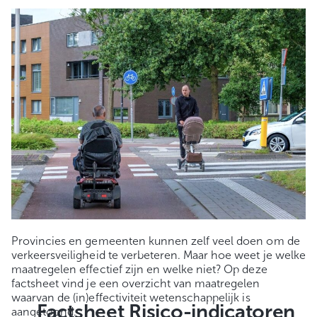
Provincies en gemeenten kunnen zelf veel doen om de
verkeersveiligheid te verbeteren. Maar hoe weet je welke
maatregelen effectief zijn en welke niet? Op deze
factsheet vind je een overzicht van maatregelen
waarvan de (in)effectiviteit wetenschappelijk is
Factsheet Risico-indicatoren
aangetoond.