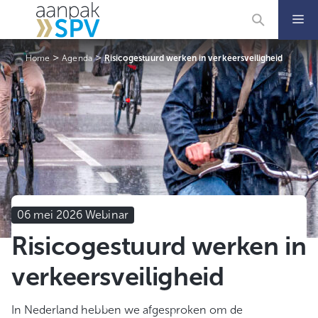
Ga
naar
de
inhoud
>
>
Home
Agenda
Risicogestuurd werken in verkeersveiligheid
06 mei 2026 Webinar
Risicogestuurd werken in
verkeersveiligheid
In Nederland hebben we afgesproken om de