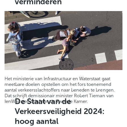
verminderen
Het ministerie van Infrastructuur en Waterstaat gaat
meetbare doelen opstellen om het fors toenemend
aantal verkeersslachtoffers naar beneden te brengen.
Dat schrijft demissionair minister Robert Tieman van
De Staat van de
IenW in een brief aan de Tweede Kamer.
Verkeersveiligheid 2024:
hoog aantal