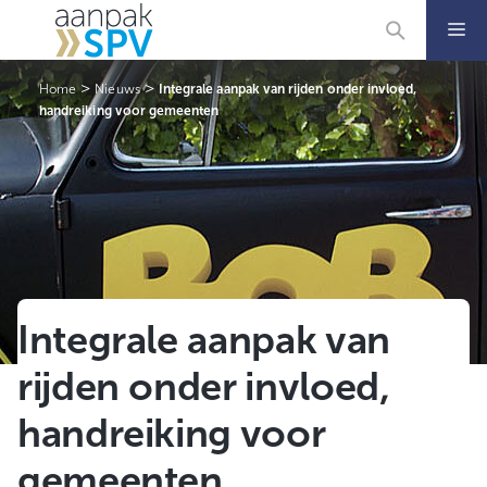
Ga
naar
de
inhoud
>
>
Home
Nieuws
Integrale aanpak van rijden onder invloed,
handreiking voor gemeenten
Integrale aanpak van
rijden onder invloed,
handreiking voor
gemeenten