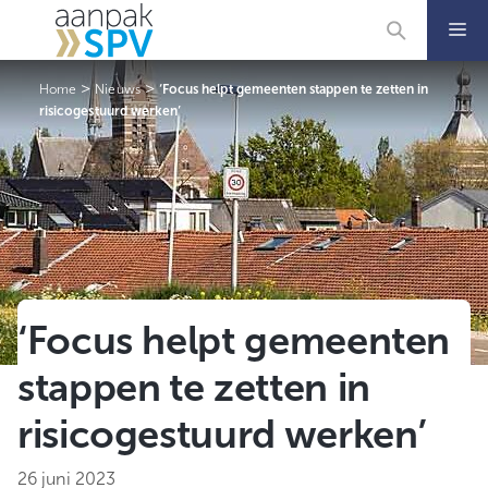
Ga
naar
de
inhoud
>
>
Home
Nieuws
‘Focus helpt gemeenten stappen te zetten in
risicogestuurd werken’
‘Focus helpt gemeenten
stappen te zetten in
risicogestuurd werken’
26 juni 2023