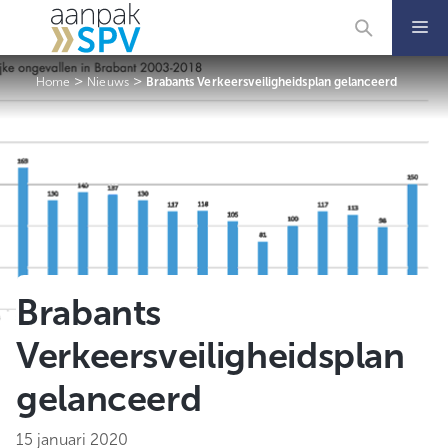
Ga
naar
de
inhoud
>
>
Home
Nieuws
Brabants Verkeersveiligheidsplan gelanceerd
Brabants
Verkeersveiligheidsplan
gelanceerd
15 januari 2020