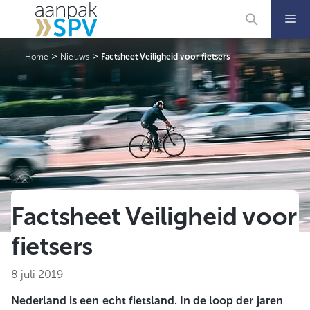
Ga
naar
de
inhoud
>
>
Home
Nieuws
Factsheet Veiligheid voor fietsers
Factsheet Veiligheid voor
fietsers
8 juli 2019
Nederland is een echt fietsland. In de loop der jaren